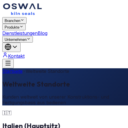
Branchen
Produkte
Dienstleistungen
Blog
Unternehmen
Kontakt
Startseite
Weltweite Standorte
Weltweite Standorte
Kunden weltweit von unserer Konstruktions- und
Fertigungsbasis aus bedienen
🇮🇹
Italien (Hauptsitz)