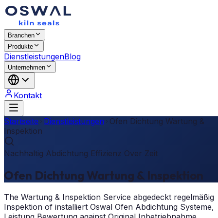
Branchen
Produkte
Dienstleistungen
Blog
Unternehmen
Kontakt
Startseite
Dienstleistungen
Ofen Dichtung Wartung &
Inspektion
Nachhaltig Abdichtung Effizienz Over Zeit
Ofen Dichtung Wartung & Inspektion
The Wartung & Inspektion Service abgedeckt regelmäßig
Inspektion of installiert Oswal Ofen Abdichtung Systeme,
Leistung Bewertung against Original Inbetriebnahme