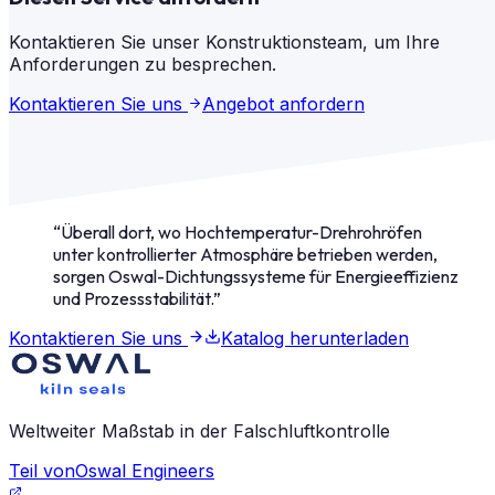
Restlebensdauer der Verschleißelemente sowie
Falschluftmessungen und externe Maßkontrollen sind
empfohlene Maßnahmen (Austauschplanung,
nicht-invasiv. Detaillierte Verschleißteilmessungen, die
Kontaktieren Sie unser Konstruktionsteam, um Ihre
Anpassungen während der Betriebsdauer oder keine
einen direkten Zugang erfordern, werden üblicherweise
Anforderungen zu besprechen.
Maßnahmen bei planmäßiger Leistung).
während eines geplanten Stillstands vorgenommen, sind
Kontaktieren Sie uns
Angebot anfordern
jedoch nicht in jedem Inspektionszyklus zwingend
erforderlich, sofern die übrigen Messwerte im
Normbereich liegen.
“
Überall dort, wo Hochtemperatur-Drehrohröfen
unter kontrollierter Atmosphäre betrieben werden,
sorgen Oswal-Dichtungssysteme für Energieeffizienz
und Prozessstabilität.
”
Kontaktieren Sie uns
Katalog herunterladen
Weltweiter Maßstab in der Falschluftkontrolle
Teil von
Oswal Engineers