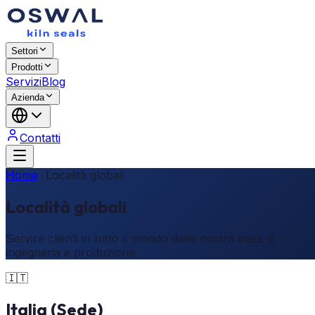
Settori
Prodotti
Servizi
Blog
Azienda
Contatti
Home
Località globali
Località globali
Servire clienti in tutto il mondo dalla nostra base di
ingegneria e produzione
🇮🇹
Italia (Sede)