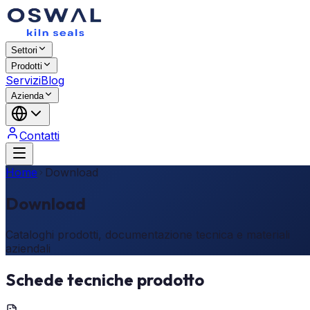
Settori
Prodotti
Servizi
Blog
Azienda
Contatti
Home
Download
Download
Cataloghi prodotti, documentazione tecnica e materiali
aziendali
Schede tecniche prodotto