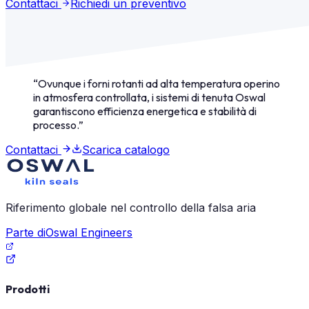
Contattaci
Richiedi un preventivo
installazione e non viene fatturato separatamente.
“
Ovunque i forni rotanti ad alta temperatura operino
in atmosfera controllata, i sistemi di tenuta Oswal
garantiscono efficienza energetica e stabilità di
processo.
”
Contattaci
Scarica catalogo
Riferimento globale nel controllo della falsa aria
Parte di
Oswal Engineers
Prodotti