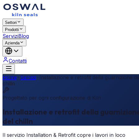
Settori
Prodotti
Servizi
Blog
Azienda
Contatti
Home
Servizi
Installazione e retrofit della guarnizione de
chilln
Progettato per ogni configurazione di Kiln
Installazione e retrofit della guarnizion
del chilln
Il servizio Installation & Retrofit copre i lavori in loco